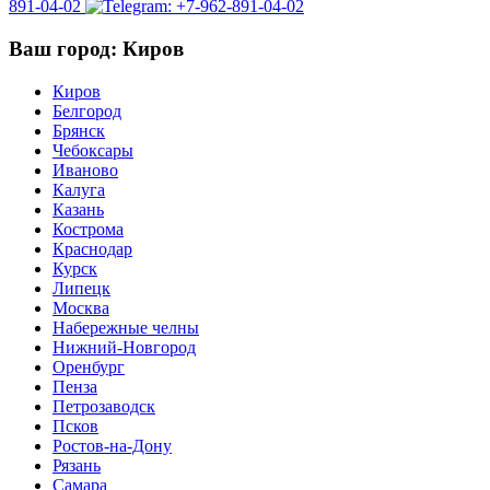
891-04-02
Ваш город: Киров
Киров
Белгород
Брянск
Чебоксары
Иваново
Калуга
Казань
Кострома
Краснодар
Курск
Липецк
Москва
Набережные челны
Нижний-Новгород
Оренбург
Пенза
Петрозаводск
Псков
Ростов-на-Дону
Рязань
Самара