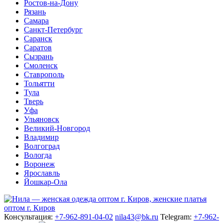
Ростов-на-Дону
Рязань
Самара
Санкт-Петербург
Саранск
Саратов
Сызрань
Смоленск
Ставрополь
Тольятти
Тула
Тверь
Уфа
Ульяновск
Великий-Новгород
Владимир
Волгоград
Вологда
Воронеж
Ярославль
Йошкар-Ола
Консультация:
+7-962-891-04-02
nila43@bk.ru
Telegram:
+7-962-